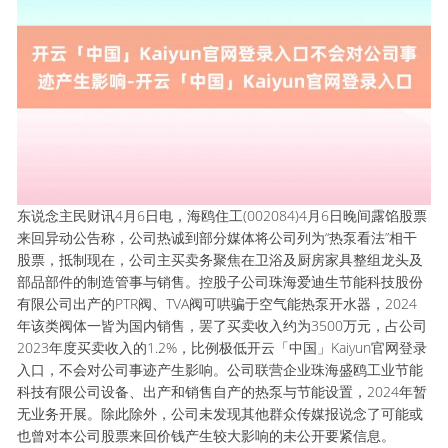
东说念主民财讯4月6日电，海鸥住工(002084)4月6日晚间露馅股票
来回异动公告称，公司热诚到部分媒体将公司列为“热泵看法”相干
股票，抵制现在，公司主买卖务聚焦在卫浴及厨房家具整组龙头及
部品部件的制造管事与销售。控股子公司珠海爱迪生节能科技股份
有限公司出产的PTR阀、TVA阀可哄骗于空气能热泵开水器，2024
年该类阀体一皆为国内销售，罢了买卖收入约为3500万元，占公司
2023年度买卖收入的1.2%，比例极低开云「中国」Kaiyun官网登录
入口，不会对公司事迹产生影响。公司联营企业珠海盛鸥工业节能
科技有限公司设备、出产和销售自产的热泵与节能设置，2024年暂
无业务开展。除此除外，公司未发现其他群众传媒报说念了可能或
也曾对本公司股票来回价钱产生较大影响的未公开要紧信息。