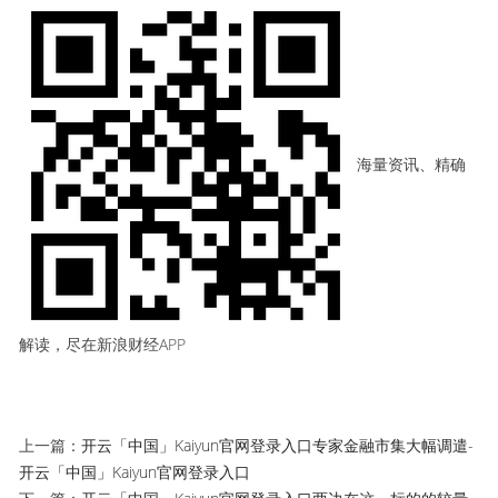
海量资讯、精确
解读，尽在新浪财经APP
上一篇：
开云「中国」Kaiyun官网登录入口专家金融市集大幅调遣-
开云「中国」Kaiyun官网登录入口