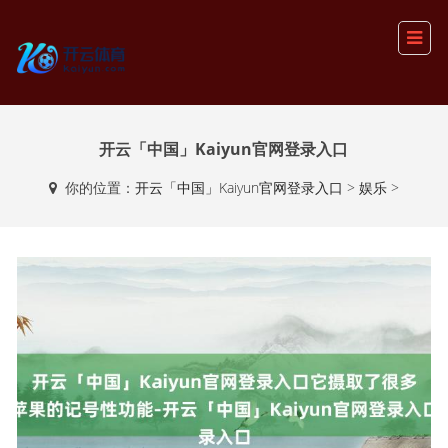
开云「中国」Kaiyun官网登录入口
你的位置：
开云「中国」Kaiyun官网登录入口
>
娱乐
>