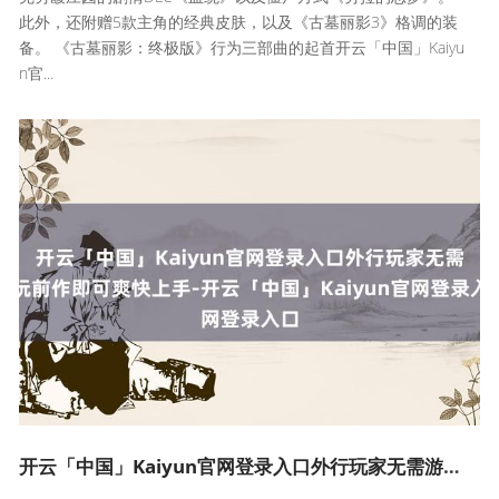
此外，还附赠5款主角的经典皮肤，以及《古墓丽影3》格调的装
备。 《古墓丽影：终极版》行为三部曲的起首开云「中国」Kaiyu
n官...
开云「中国」Kaiyun官网登录入口外行玩家无需游玩前作即可爽快上手-开云「中国」Kaiyun官网登录入口