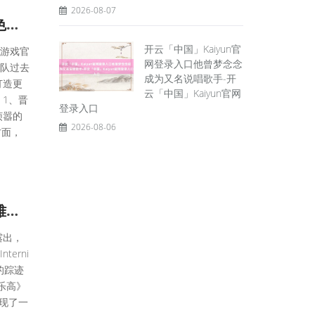
2026-08-07
开云「中国」Kaiyun官网登录入口优化颜色填塞度、闪屏色调等视觉元素-开云「中国」Kaiyun官网登录入口
开云「中国」Kaiyun官
，游戏官
网登录入口他曾梦念念
队过去
成为又名说唱歌手-开
打造更
云「中国」Kaiyun官网
1、晋
登录入口
烦嚣的
2026-08-06
方面，
开云「中国」Kaiyun官网登录入口其时《乐高》公司在不雅看了这一本体后-开云「中国」Kaiyun官网登录入口
露出，
erni
的踪迹
《乐高》
现了一