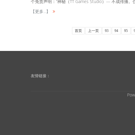
个免责声明：“神秘（TT Games Studio）— 不成传播
【更多...】
首页
上一页
93
94
95
友情链接：
Pow