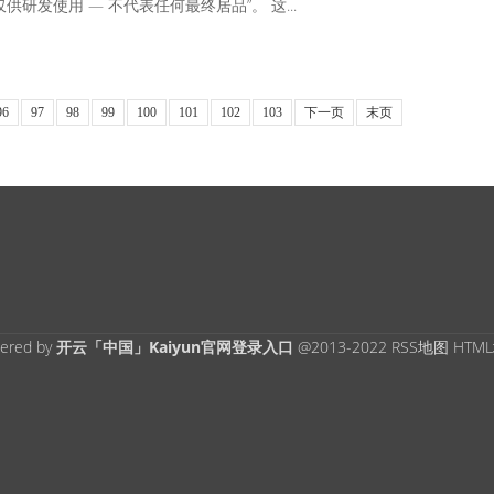
。仅供研发使用 — 不代表任何最终居品”。 这...
96
97
98
99
100
101
102
103
下一页
末页
ered by
开云「中国」Kaiyun官网登录入口
@2013-2022
RSS地图
HTM